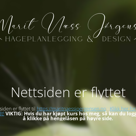
Nettsiden er flyttet
iden er flyttet til
https://maritnaessjoergensen.no
-
Klikk her for
t!
VIKTIG: Hvis du har kjøpt kurs hos meg, så kan du log
å klikke på hengelåsen på høyre side.