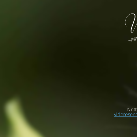
Netts
videresend