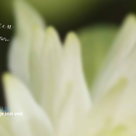
 å bli
ge inn ved